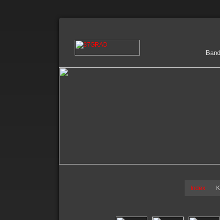
Ban
Index
K