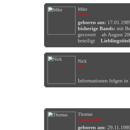
Mike
drums
geboren am:
17.01.1
bisherige Bands:
mit Be
gecovert ab August 20
beteiligt
Lieblingstitel
Nick
bass
Informationen folgen in
Ehemalige Bandmitglieder
Thomas
vocals/ guitar
geboren am:
29.11.19