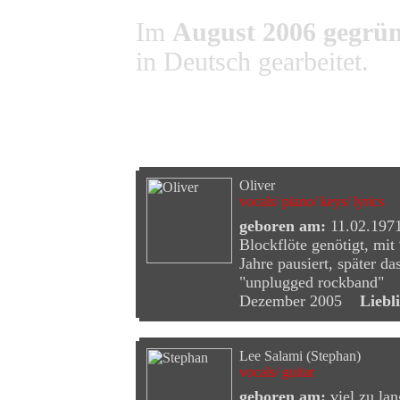
Im
August 2006 gegrü
in Deutsch gearbeitet.
Steckbriefe
Oliver
vocals/ piano/ keys/ lyrics
geboren am:
11.02.197
Blockflöte genötigt, mit 
Jahre pausiert, später 
"unplugged rockband
Dezember 2005
Liebli
Lee Salami (Stephan)
vocals/ guitar
geboren am:
viel zu la