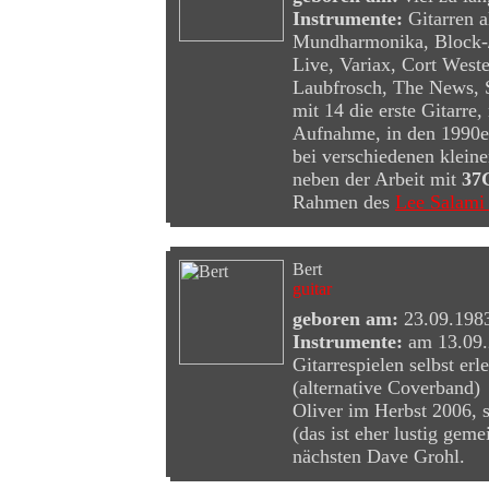
Instrumente:
Gitarren a
Mundharmonika, Block-
Live, Variax, Cort Wes
Laubfrosch, The News, S
mit 14 die erste Gitarre,
Aufnahme, in den 1990e
bei verschiedenen kleine
neben der Arbeit mit
37
Rahmen des
Lee Salami 
Bert
guitar
geboren am:
23.09.1983
Instrumente:
am 13.09.2
Gitarrespielen selbst e
(alternative Coverban
Oliver im Herbst 2006, s
(das ist eher lustig ge
nächsten Dave Grohl.