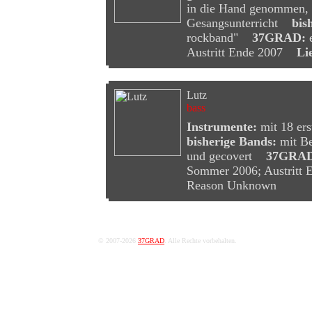
in die Hand genommen, m
Gesangsunterricht
bis
rockband"
37GRAD:
e
Austritt Ende 2007
Lie
Lutz
bass
Instrumente:
mit 18 ers
bisherige Bands:
mit Be
und gecovert
37GRAD
Sommer 2006; Austrit
Reason Unknown
© 2007-2026
37GRAD
. Alle Rechte vorbehalten.